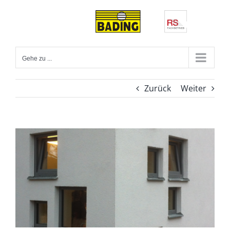
Zum
Inhalt
springen
Gehe zu ...
Zurück
Weiter
View
Larger
Image