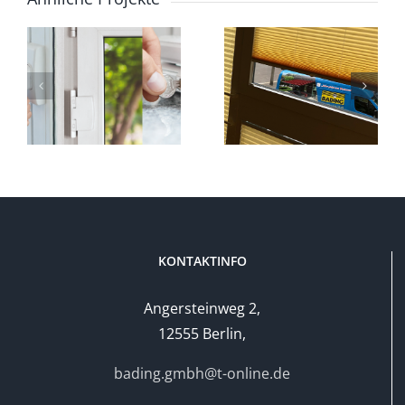
Jalousien
Rollläden
| Plissee |
| Rolltore
schutz
Rollo |
|
Lamellen
Antriebe
KONTAKTINFO
Angersteinweg 2,
12555 Berlin,
bading.gmbh@t-online.de