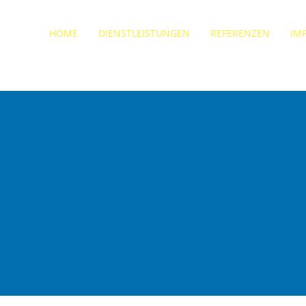
Zum
Inhalt
HOME
DIENSTLEISTUNGEN
REFERENZEN
IM
springen